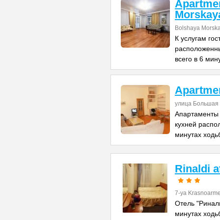
Apartme
Morskay
Bolshaya Morska
К услугам го
расположенны
всего в 6 мин
Apartme
улица Большая 
Апартаменты 
кухней распо
минутах ходь
Rinaldi 
7-ya Krasnoarme
Отель "Риналь
минутах ходь