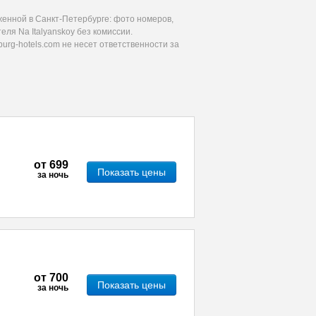
женной в Санкт-Петербурге: фото номеров,
ля Na Italyanskoy без комиссии.
urg-hotels.com не несет ответственности за
от
699
Показать цены
за ночь
от
700
Показать цены
за ночь