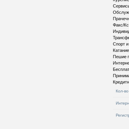
Сервис
Обслуж
Прачеч
Факс/Кс
Индивид
Трансфе
Спорт 
Катание
Пешие п
Интерн
Бесплат
Приним
Кредитн
Кол-во
Интер
Регист