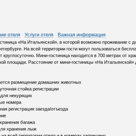
ие отеля
Услуги отеля
Важная информация
стиница «На Итальянской», в которой возможно проживание с 
етербурге. На всей территории гости могут пользоваться беспла
т круглосуточно. Мини-гостиница находится в 700 метрах от храм
ой площади. Расстояние от мини-гостиницы «На Итальянской» 
ается размещение домашних животных
уточная стойка регистрации
 для некурящих
ые номера
ная регистрация заезда/отъезда
ние
хранения багажа
ля хранения лыж
 на всей территории отеля и в номерах запрещено