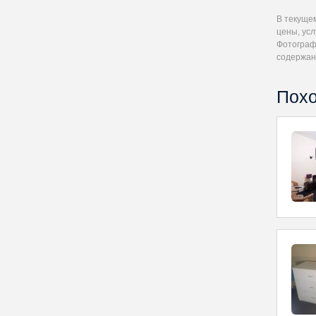
В текуще
цены, усл
Фотографи
содержан
Похо