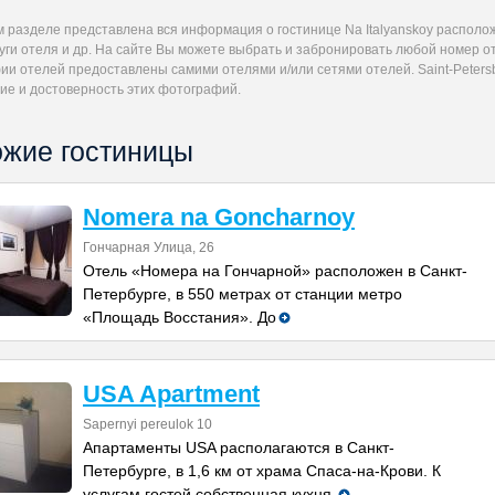
м разделе представлена вся информация о гостинице Na Italyanskoy располо
уги отеля и др. На сайте Вы можете выбрать и забронировать любой номер оте
и отелей предоставлены самими отелями и/или сетями отелей. Saint-Petersb
ие и достоверность этих фотографий.
жие гостиницы
Nomera na Goncharnoy
Гончарная Улица, 26
Отель «Номера на Гончарной» расположен в Санкт-
Петербурге, в 550 метрах от станции метро
«Площадь Восстания». До
USA Apartment
Sapernyi pereulok 10
Апартаменты USA располагаются в Санкт-
Петербурге, в 1,6 км от храма Спаса-на-Крови. К
услугам гостей собственная кухня,