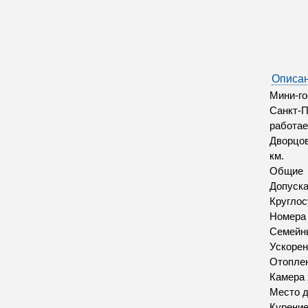
Описан
Мини-го
Санкт-П
работае
Дворцов
км.
Общие
Допуск
Круглос
Номера
Семейн
Ускорен
Отопле
Камера 
Место д
Курение