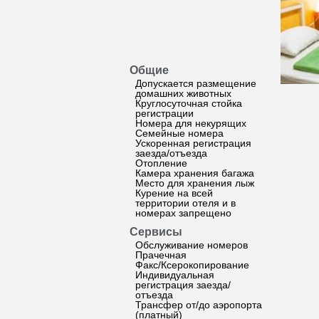
Общие
Допускается размещение
домашних животных
Круглосуточная стойка
регистрации
Номера для некурящих
Семейные номера
Ускоренная регистрация
заезда/отъезда
Отопление
Камера хранения багажа
Место для хранения лыж
Курение на всей
территории отеля и в
номерах запрещено
Сервисы
Обслуживание номеров
Прачечная
Факс/Ксерокопирование
Индивидуальная
регистрация заезда/
отъезда
Трансфер от/до аэропорта
(платный)