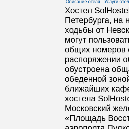
Описание отеля
Услуги оте
Хостел SolHoste
Петербурга, на 
ходьбы от Невск
могут пользоват
общих номеров о
распоряжении о
обустроена общ
обеденной зоной
ближайших кафе 
хостела SolHos
Московский жел
«Площадь Восст
аэропорта Пулко