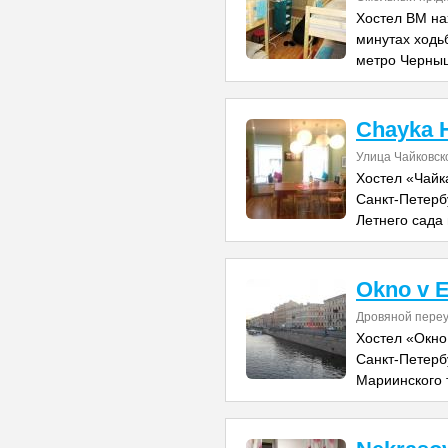
Хостел BM нах
минутах ходьб
метро Черныш
Chayka H
Улица Чайковск
Хостел «Чайк
Санкт-Петерб
Летнего сада
Okno v 
Дровяной переу
Хостел «Окно
Санкт-Петербу
Мариинского 