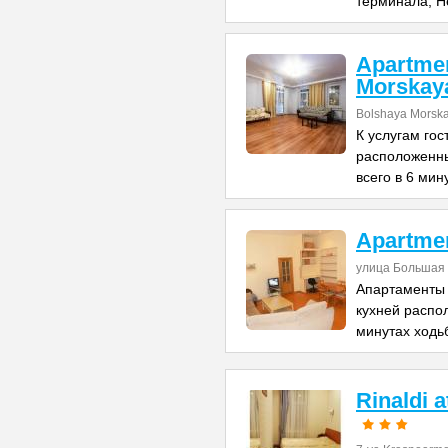
терминала, Н
Apartme
Morskay
Bolshaya Morska
К услугам го
расположенны
всего в 6 мин
Apartme
улица Большая 
Апартаменты 
кухней распо
минутах ходь
Rinaldi 