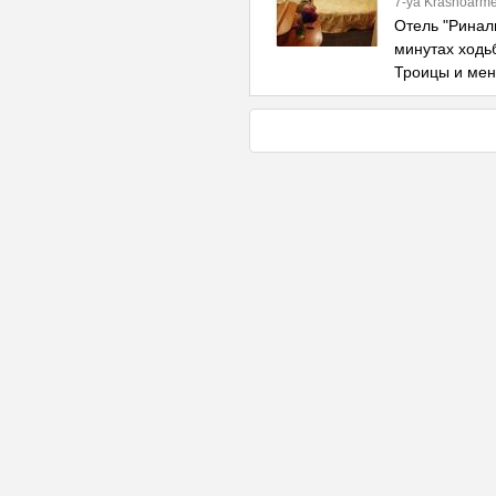
7-ya Krasnoarme
Отель "Риналь
минутах ходь
Троицы и ме