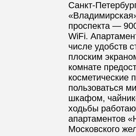
Санкт-Петербург
«Владимирская»
проспекта — 90
WiFi. Апартаме
числе удобств с
плоским экрано
комнате предос
косметические 
пользоваться м
шкафом, чайник
ходьбы работаю
апартаментов «Н
Московского же