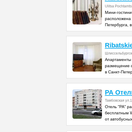
Ulitsa Pochtamts
Мини-гостини
расположена 
Петербурга, в
Ribatski
Шлиссельбургск
Апартаменты 
размещение 
в Санкт-Петер
РА Отел
Тамбовская ул.1
Отель "РА" р
бесплатным W
от автобусны