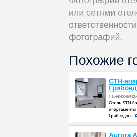
Фотографии оте
или сетями отеле
ответственности
фотографий.
Похожие г
СТН-апа
Грибоед
Набережная ка
Отель STN Ap
апартаменты 
Грибоедова.
Aurora A