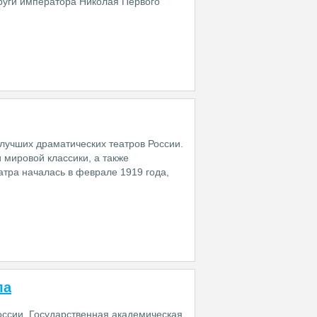
пруги императора Николая Первого
лучших драматических театров России.
 мировой классики, а также
атра началась в феврале 1919 года,
ла
ссии, Государственная академическая