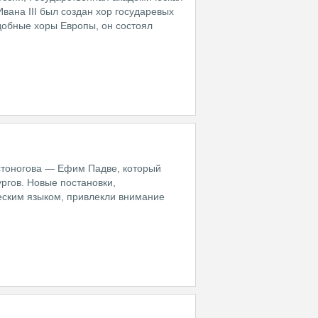
Ивана III был создан хор государевых
одобные хоры Европы, он состоял
встоногова — Ефим Падве, который
ргов. Новые постановки,
ским языком, привлекли внимание