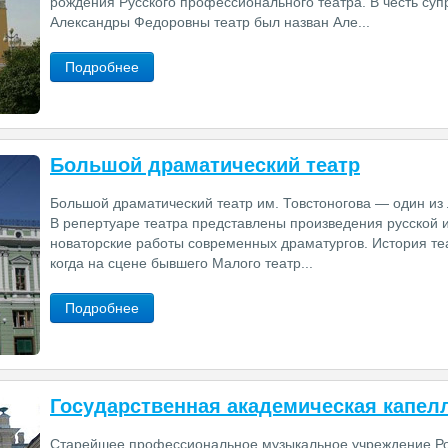
рождения Русского профессионального театра. В честь су
Александры Федоровны театр был назван Але...
Подробнее
Большой драматический театр
Большой драматический театр им. Товстоногова — один из 
В репертуаре театра представлены произведения русской и
новаторские работы современных драматургов. История те
когда на сцене бывшего Малого театр...
Подробнее
Государственная академическая капел
Старейшее профессиональное музыкальное учреждение Ро