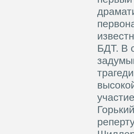
драмат
первон
известн
БДТ. В 
задумыв
трагеди
высоко
участи
Горький
реперту