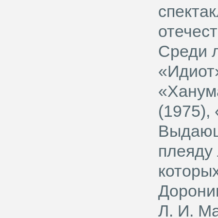
спекта
отечест
Среди 
«Идиот»
«Ханум
(1975),
Выдающ
плеяду 
которых
Доронин
Л. И. М