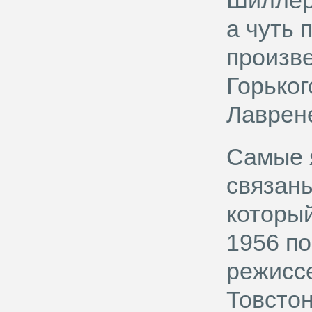
Шиллер
а чуть 
произв
Горьког
Лаврен
Самые я
связаны
который
1956 по
режисс
Товсто