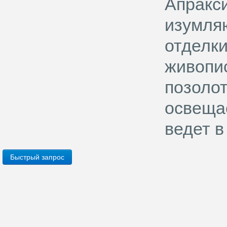
Апракси
изумля
отделки
живопи
позолот
освеща
ведет в
Быстрый запрос