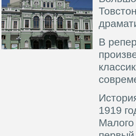
Товсто
драмати
В репе
произве
классик
соврем
Истори
1919 го
Малого
первый