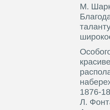
М. Шарк
Благод
таланту
широко
Особог
красиве
распола
набере
1876-18
Л. Фонт