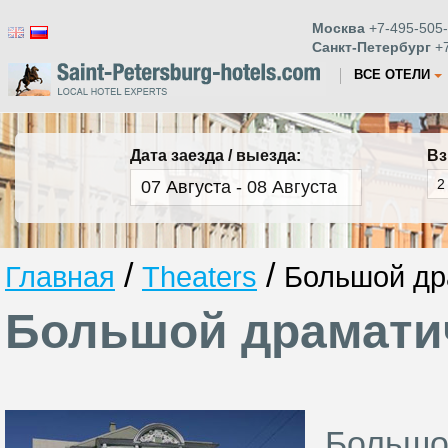
Москва
+7-495-505-
Санкт-Петербург
+7
ВСЕ ОТЕЛИ
Дата заезда / выезда:
Вз
/
/
Главная
Theaters
Большой др
Большой драматич
Большо