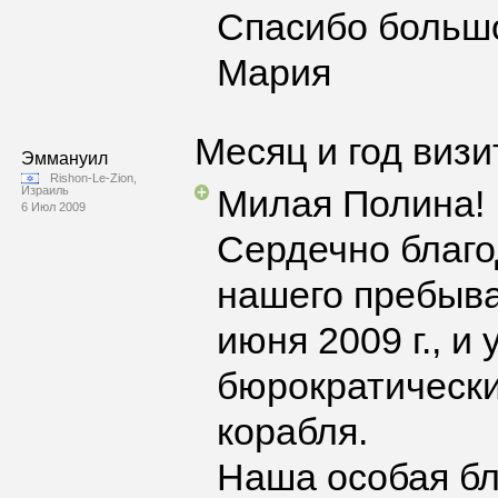
Спасибо больш
Мария
Месяц и год визи
Эммануил
Rishon-Le-Zion,
Милая Полина!
Израиль
6 Июл 2009
Сердечно благ
нашего пребыва
июня 2009 г., и
бюрократически
корабля.
Наша особая бл