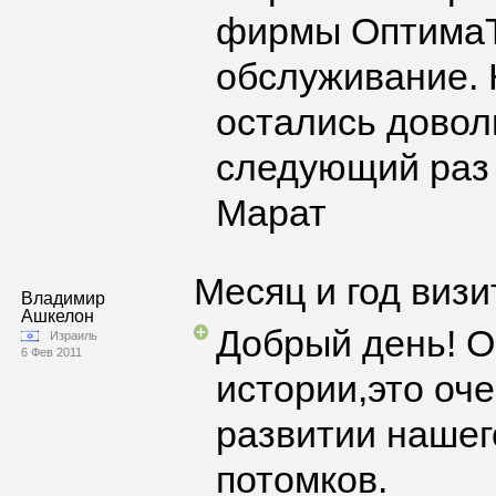
фирмы ОптимаТ
обслуживание. 
остались доволь
следующий раз
Марат
Месяц и год визи
Владимир
Ашкелон
Добрый день! О
Израиль
6 Фев 2011
истории,это оч
развитии нашег
потомков.