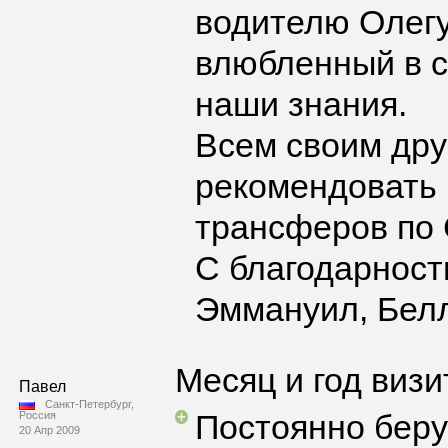
водителю Олегу
влюбленный в с
наши знания.
Всем своим дру
рекомендовать 
трансферов по 
С благодарност
Эммануил, Белл
Месяц и год визи
Павел
Санкт-Петербург,
Постоянно беру
Россия
20 Апр 2009