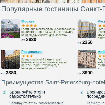
Популярные гостиницы Санкт-
Москва
Рус
Гостиница Москва удобно расположена
Гост
недалеко от центра Санкт-Петербурга,
цент
...
знам
на площади Александра Невского.
дост
2630
от
2250
от
Рахманинов
Арб
Концептуальный бутик отель
Гости
Рахманинов расположен в самом
небо
центре Санкт-Петербурга, в
гост
...
...
непосредственной
в
3380
3900
от
от
Преимущества Saint-Petersburg-hote
1
Бронируйте отели
2
Брониров
самостоятельно
посредн
Бронируйте отели самостоятельно
Только у н