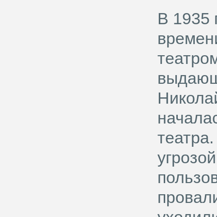
В 1935 
времен
театром
выдающ
Николай
началас
театра.
угрозой
пользов
провал