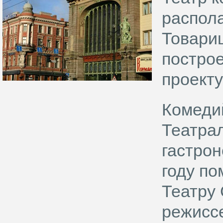
распол
Товари
построе
проекту
Комеди
Театра
гастро
году п
Театру
режиссе