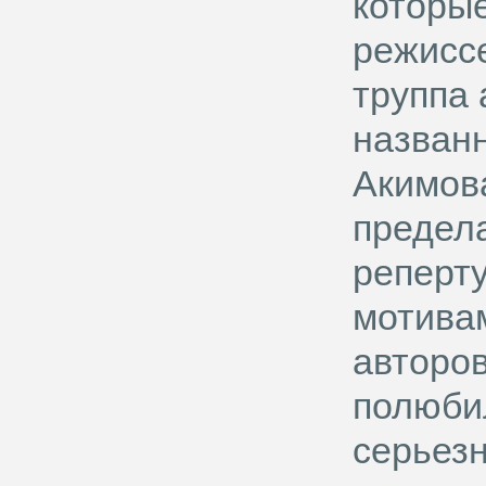
которы
режиссе
труппа 
названн
Акимова
предела
реперту
мотива
авторов
полюби
серьез