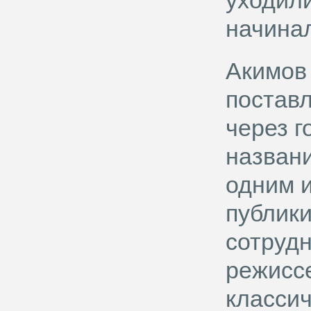
уходили
начинал
Акимов
постав
через г
названи
одним 
публики
сотрудн
режиссе
классич