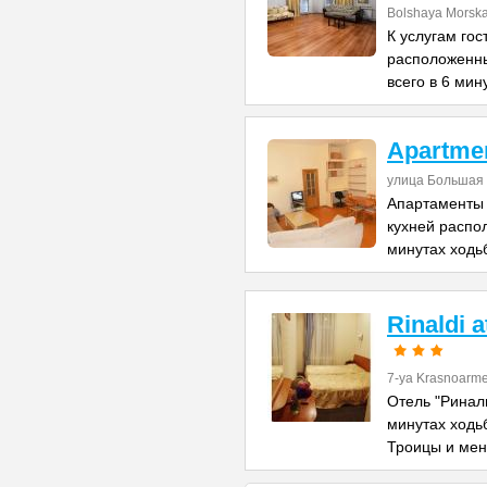
Bolshaya Morska
К услугам го
расположенны
всего в 6 мин
Apartme
улица Большая 
Апартаменты 
кухней распо
минутах ходь
Rinaldi 
7-ya Krasnoarme
Отель "Риналь
минутах ходь
Троицы и ме