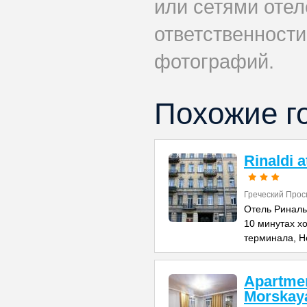
или сетями отеле
ответственности
фотографий.
Похожие г
Rinaldi 
Греческий Прос
Отель Риналь
10 минутах х
терминала, Н
Apartme
Morskay