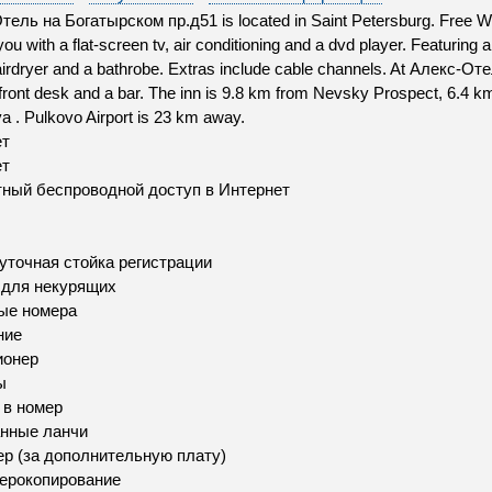
ель на Богатырском пр.д51 is located in Saint Petersburg. Free Wi-
you with a flat-screen tv, air conditioning and a dvd player. Featurin
airdryer and a bathrobe. Extras include cable channels. At Алекс-От
front desk and a bar. The inn is 9.8 km from Nevsky Prospect, 6.4 
 . Pulkovo Airport is 23 km away.
ет
ет
ный беспроводной доступ в Интернет
уточная стойка регистрации
 для некурящих
ые номера
ние
ионер
ы
 в номер
нные ланчи
р (за дополнительную плату)
ерокопирование