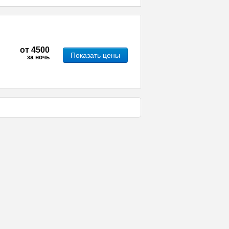
от
4500
Показать цены
за ночь