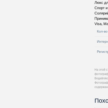
Люкс д
Спорт 
Соляри
Приним
Visa, Ma
Кол-во
Интер
Регист
На этой с
фотографи
Bogatirsk
Фотографи
содержан
Похо