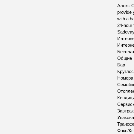
Алекс-От
provide 
with a h
24-hour 
Sadovaya
Интерн
Интерн
Бесплат
Общие
Бар
Круглос
Номера
Семейн
Отопле
Кондиц
Сервис
Завтрак
Упакова
Трансфе
Факс/Кс