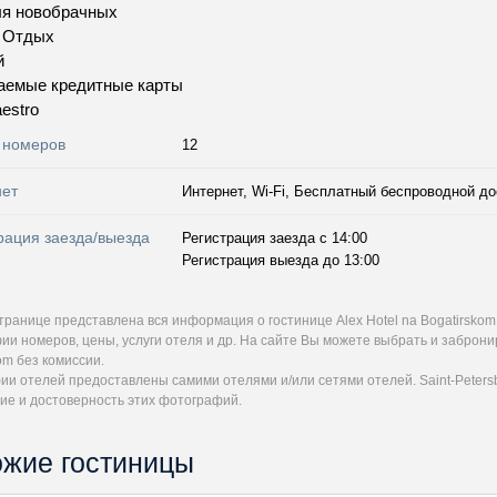
ля новобрачных
и Отдых
й
аемые кредитные карты
estro
 номеров
12
нет
Интернет, Wi-Fi, Бесплатный беспроводной до
рация заезда/выезда
Регистрация заезда с 14:00
Регистрация выезда до 13:00
транице представлена вся информация о гостинице Alex Hotel na Bogatirsko
и номеров, цены, услуги отеля и др. На сайте Вы можете выбрать и заброни
om без комиссии.
и отелей предоставлены самими отелями и/или сетями отелей. Saint-Petersb
ие и достоверность этих фотографий.
жие гостиницы