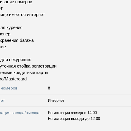
ивание номеров
ет
нице имеется интернет
ля курения
ионер
хранения багажа
ние
 для некурящих
уточная стойка регистрации
аемые кредитные карты
ro/Mastercard
 номеров
8
нет
Интернет
рация заезда/выезда
Регистрация заезда с 14:00
Регистрация выезда до 12:00