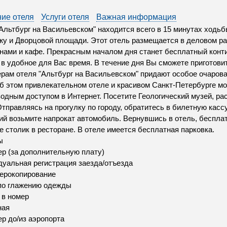
ие отеля
Услуги отеля
Важная информация
Альтбург на Васильевском" находится всего в 15 минутах ходьб
у и Дворцовой площади. Этот отель размещается в деловом ра
нами и кафе. Прекрасным началом дня станет бесплатный конт
 в удобное для Вас время. В течение дня Вы сможете приготовит
рам отеля "Альтбург на Васильевском" придают особое очарова
б этом привлекательном отеле и красивом Санкт-Петербурге м
одным доступом в Интернет. Посетите Геологический музей, рас
Отправляясь на прогулку по городу, обратитесь в билетную кас
ий возьмите напрокат автомобиль. Вернувшись в отель, бесплат
е столик в ресторане. В отеле имеется бесплатная парковка.
ы
р (за дополнительную плату)
уальная регистрация заезда/отъезда
ерокопирование
по глажению одежды
 в номер
ная
р до/из аэропорта