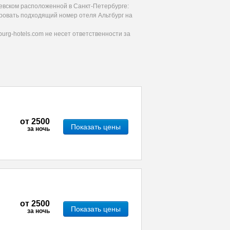
евском расположенной в Санкт-Петербурге:
ировать подходящий номер отеля Альтбург на
urg-hotels.com не несет ответственности за
от
2500
Показать цены
за ночь
от
2500
Показать цены
за ночь