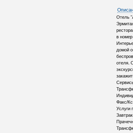
Описан
Отель "
Эрмитаж
рестора
в номер
Интерье
домой о
беспров
отеля. 
экскурс
закажит
Сервис
Трансфе
Индивид
Факс/Кс
Услуги 
Завтрак
Прачеч
Трансфе