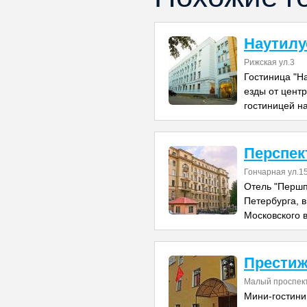
Наутилу
Рижская ул.3
Гостиница "Н
езды от цент
гостиницей н
Перспек
Гончарная ул.1
Отель "Першп
Петербурга, в
Московского 
Прести
Малый проспект
Мини-гостини