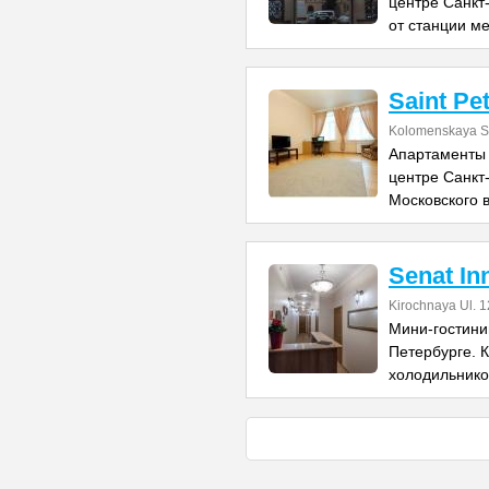
центре Санкт-
от станции м
Saint Pe
Kolomenskaya St
Апартаменты 
центре Санкт-
Московского в
Senat In
Kirochnaya Ul. 1
Мини-гостини
Петербурге. К
холодильнико