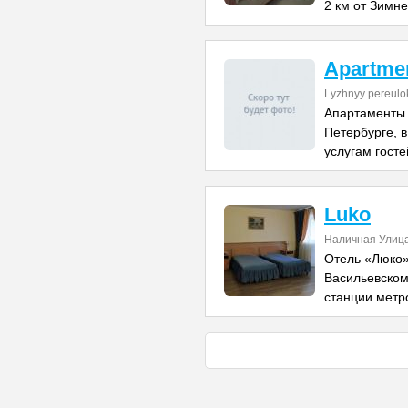
2 км от Зимне
Apartme
Lyzhnyy pereulo
Апартаменты 
Петербурге, в
услугам гост
Luko
Наличная Улица
Отель «Люко»
Васильевском 
станции метр