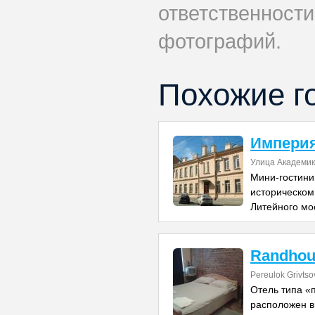
ответственности
фотографий.
Похожие г
Империя
Улица Академик
Мини-гостини
историческом
Литейного мо
Randhou
Pereulok Grivtso
Отель типа «
расположен в