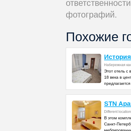
ответственности
фотографий.
Похожие г
История
Набережная ка
Этот отель с
18 века в цен
предлагается
STN Apa
Different locatio
В этом компл
Санкт-Петерб
меблированн