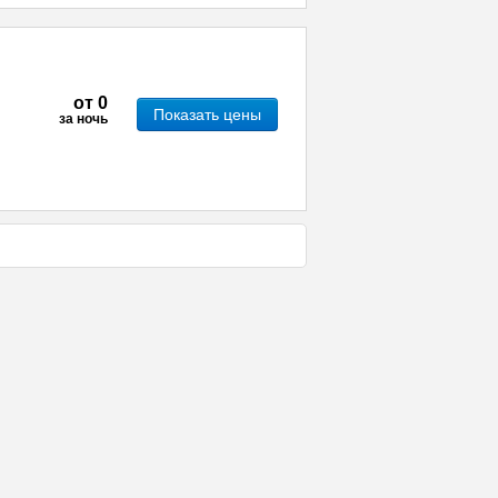
от
0
Показать цены
за ночь