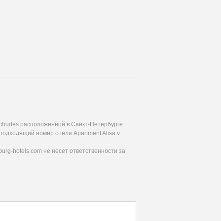
 chudes расположенной в Санкт-Петербурге:
подходящий номер отеля Apartment Alisa v
urg-hotels.com не несет ответственности за