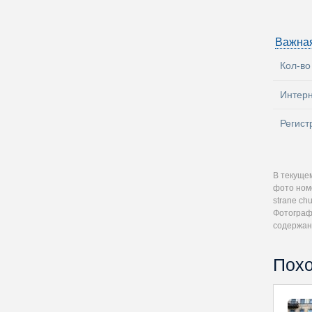
Важна
Кол-во
Интер
Регист
В текущем
фото номе
strane ch
Фотографи
содержан
Похо