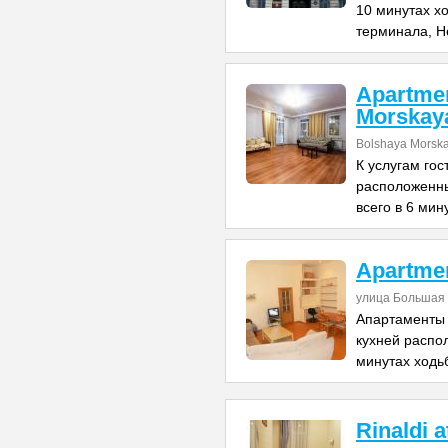
10 минутах х
терминала, Н
Apartme
Morskay
Bolshaya Morska
К услугам го
расположенны
всего в 6 мин
Apartme
улица Большая 
Апартаменты 
кухней распо
минутах ходь
Rinaldi 