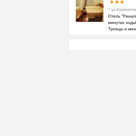
7-ya Krasnoarme
Отель "Риналь
минутах ходь
Троицы и ме