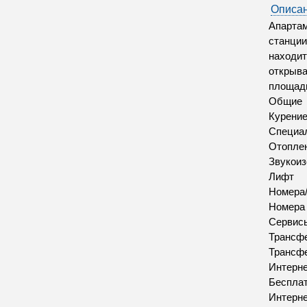
Описан
Апартам
станции
находит
открыва
площадь
Общие
Курение
Специал
Отопле
Звукои
Лифт
Номера/
Номера
Сервис
Трансфе
Трансфе
Интерн
Бесплат
Интерн