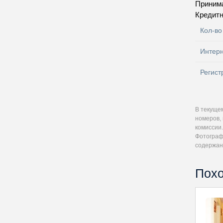
Приним
Кредитн
Кол-во
Интер
Регист
В текуще
номеров, 
комиссии.
Фотографи
содержан
Похо