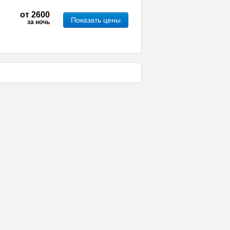
от
2600
Показать цены
за ночь