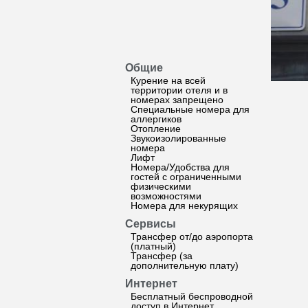
Общие
Курение на всей
территории отеля и в
номерах запрещено
Специальные номера для
аллергиков
Отопление
Звукоизолированные
номера
Лифт
Номера/Удобства для
гостей с ограниченными
физическими
возможностями
Номера для некурящих
Сервисы
Трансфер от/до аэропорта
(платный)
Трансфер (за
дополнительную плату)
Интернет
Бесплатный беспроводной
доступ в Интернет