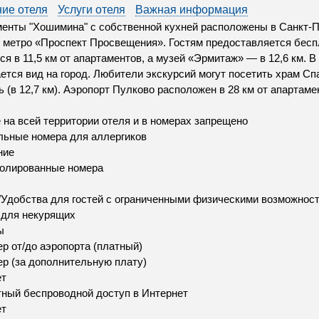
ие отеля
Услуги отеля
Важная информация
енты "Хошимина" с собственной кухней расположены в Санкт-Пе
 метро «Проспект Просвещения». Гостям предоставляется бесп
ся в 11,5 км от апартаментов, а музей «Эрмитаж» — в 12,6 км. В
ется вид на город. Любители экскурсий могут посетить храм Спа
 (в 12,7 км). Аэропорт Пулково расположен в 28 км от апартаме
 на всей территории отеля и в номерах запрещено
ьные номера для аллергиков
ние
золированные номера
Удобства для гостей с ограниченными физическими возможнос
 для некурящих
ы
р от/до аэропорта (платный)
р (за дополнительную плату)
ет
ный беспроводной доступ в Интернет
ет