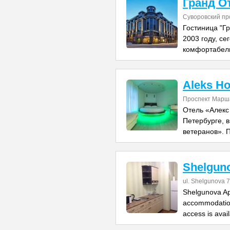
Гранд О
Суворовский пр
Гостиница "Г
2003 году, се
комфортабел
Aleks Ho
Проспект Марша
Отель «Алекс
Петербурге, в
ветеранов». 
Shelgun
ul. Shelgunova 7
Shelgunova Apa
accommodation
access is avai