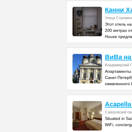
Канни Х
Улица Стремян
Этот отель на
200 метрах о
House предла
ВиВа на
Владимирский П
Апартаменты 
Санкт-Петербу
оживленного 
Acapella
Суворовский про
Situated in Sa
WiFi, concierg