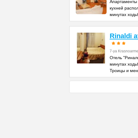
Апартаменты 
кухней распо
минутах ходь
Rinaldi 
7-ya Krasnoarme
Отель "Риналь
минутах ходь
Троицы и ме