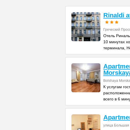
Rinaldi 
Греческий Прос
Отель Риналь
10 минутах х
терминала, Н
Apartme
Morskay
Bolshaya Morska
К услугам го
расположенны
всего в 6 мин
Apartme
улица Большая 