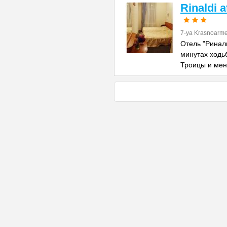
Rinaldi 
7-ya Krasnoarme
Отель "Риналь
минутах ходь
Троицы и ме