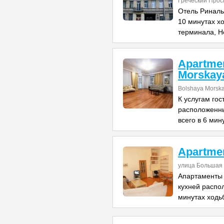
Греческий Прос
Отель Риналь
10 минутах х
терминала, Н
Apartme
Morskay
Bolshaya Morska
К услугам го
расположенны
всего в 6 мин
Apartme
улица Большая 
Апартаменты 
кухней распо
минутах ходь