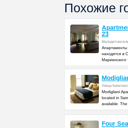
Похожие г
Apartmen
23
Малодетскосель
Апартаменты 
находятся в С
Мариинского т
Modiglia
Улица Капитанс
Modigliani Apa
located in Sai
available. The
Four Sea