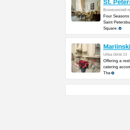
St. Pete
Вознесенский п
Four Seasons H
Saint Petersbu
Square.
Mariinsk
Ulitsa Glinki 13
Offering a rest
catering accom
The