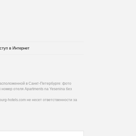
ступ в Интернет
расположенной в Санкт-Петербурге: фото
 номер отеля Apartments na Yesenina без
urg-hotels.com не несет ответственности за