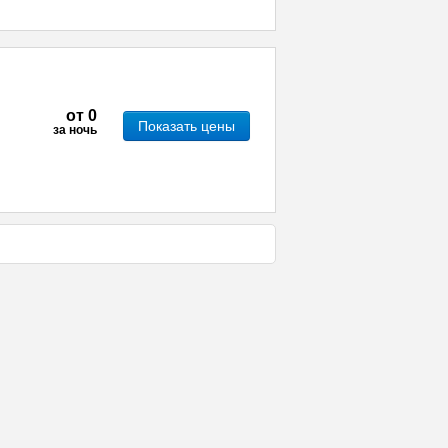
от
0
Показать цены
за ночь