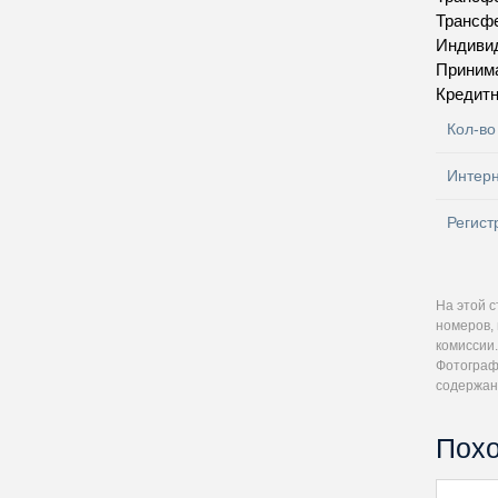
Трансфе
Индивид
Приним
Кредитн
Кол-во
Интер
Регист
На этой 
номеров, 
комиссии.
Фотографи
содержан
Похо