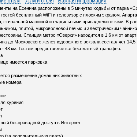
ие отеля
Услуги отеля
Важная информация
енты на Есенина расположены в 5 минутах ходьбы от парка «Со
 гостей бесплатный WiFi и телевизор с плоским экраном. Апар
, стиральной машиной и гладильными принадлежностями. В рас
ьником, плитой, микроволновой печью и электрическим чайник
рестораны. Станция метро «Озерки» находится в 1,6 км от апар
ина до Московского железнодорожного вокзала составляет 14,5
 - 48 км. Гостям предоставляется бесплатный трансфер.
ка
нице имеется парковка
ается размещение домашних животных
ые номера
ние
ля курения
ет
ет
ный беспроводной доступ в Интернет
ы
р (за дополнительную плату)