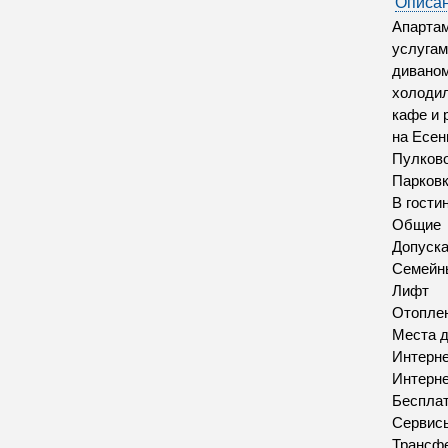
Описан
Апартам
услугам
диваном
холодил
кафе и 
на Есен
Пулково
Парков
В гости
Общие
Допуск
Семейн
Лифт
Отопле
Места д
Интерн
Интерн
Бесплат
Сервис
Трансфе