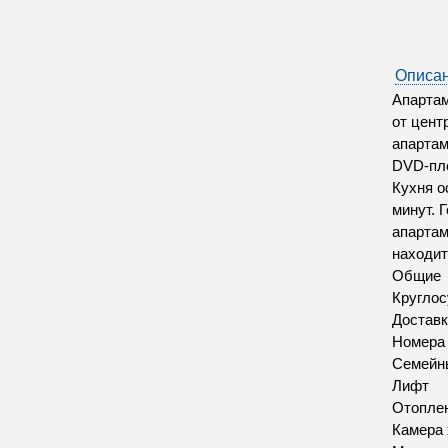
Описан
Апартам
от цент
апартам
DVD-пле
Кухня о
минут. 
апартам
находит
Общие
Круглос
Доставк
Номера
Семейн
Лифт
Отопле
Камера 