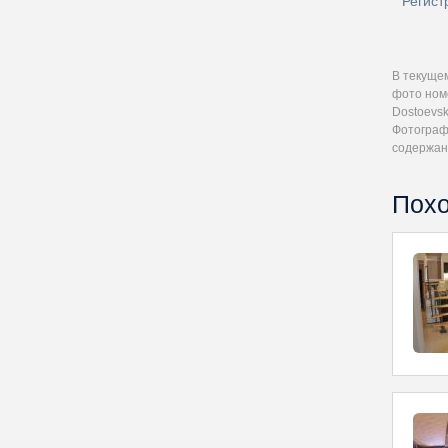
Регист
В текуще
фото номе
Dostoevsk
Фотографи
содержан
Похо