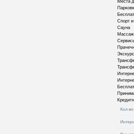
Места д
Парков
Бесплат
Спорт 
Сауна
Массаж
Сервис
Прачеч
Экскур
Трансфе
Трансфе
Интерн
Интерн
Бесплат
Приним
Кредитн
Кол-во
Интер