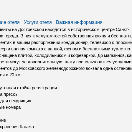
ие отеля
Услуги отеля
Важная информация
енты на Достоевской находятся в историческом центре Санкт-П
ра города. В них к услугам гостей собственная кухня и бесплатн
ентах в вашем распоряжении кондиционер, телевизор с плоски
ер и ванная комната с ванной, феном и бесплатными туалетно
снащена плитой, холодильником и кофеваркой. До магазинов, ка
Гости могут за дополнительную плату воспользоваться услугам
ентов до Московского железнодорожного вокзала одна остановк
ся в 20 км.
уточная стойка регистрации
а прессы
 для некурящих
ые номера
ние
хранения багажа