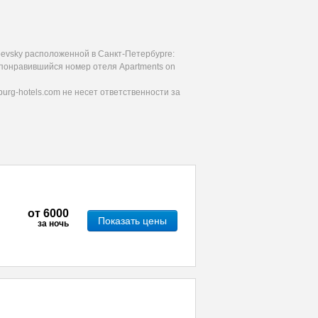
oevsky расположенной в Санкт-Петербурге:
 понравившийся номер отеля Apartments on
urg-hotels.com не несет ответственности за
от
6000
Показать цены
за ночь