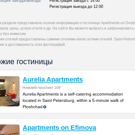
рация заезда/выезда
Регистрация заезда с 14:00
Регистрация выезда до 12:00
м разделе представлена полная информация о гостинице Apartments on Dost
ров, цены, услуги отеля и др. На сайте Вы можете выбрать и забронировать
y без комиссии.
и отелей предоставлены самими отелями и/или сетями отелей. Saint-Petersb
ие и достоверность этих фотографий.
жие гостиницы
Aurelia Apartments
Невский проспект 109
Aurelia Apartments is a self-catering accommodation
located in Saint Petersburg, within a 5-minute walk of
Ploshchad
Apartments on Efimova