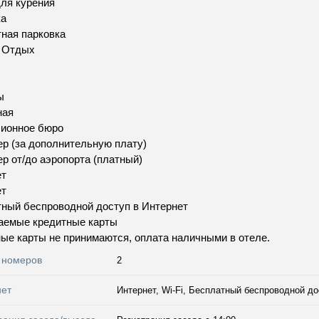
ля курения
ка
ная парковка
и Отдых
ы
ная
сионное бюро
р (за дополнительную плату)
р от/до аэропорта (платный)
ет
ет
ный беспроводной доступ в Интернет
аемые кредитные карты
ые карты не принимаются, оплата наличными в отеле.
 номеров
2
нет
Интернет, Wi-Fi, Бесплатный беспроводной до