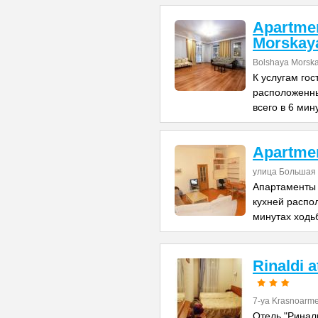
Apartme
Morskay
Bolshaya Morska
К услугам го
расположенны
всего в 6 мин
Apartme
улица Большая 
Апартаменты 
кухней распо
минутах ходь
Rinaldi 
7-ya Krasnoarme
Отель "Риналь