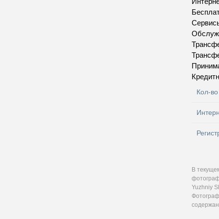
Интерн
Бесплат
Сервис
Обслуж
Трансфе
Трансфе
Приним
Кредитн
Кол-во
Интер
Регист
В текуще
фотограф
Yuzhniy S
Фотографи
содержан