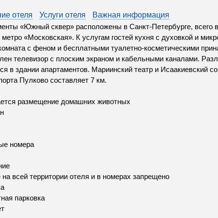
ие отеля
Услуги отеля
Важная информация
енты «Южный сквер» расположены в Санкт-Петербурге, всего в
 метро «Московская». К услугам гостей кухня с духовкой и мик
комната с феном и бесплатными туалетно-косметическими прин
лен телевизор с плоским экраном и кабельными каналами. Раз
ся в здании апартаментов. Мариинский театр и Исаакиевский с
порта Пулково составляет 7 км.
ается размещение домашних животных
н
ые номера
ние
 на всей территории отеля и в номерах запрещено
ка
ная парковка
ет