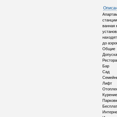
Описан
Апартам
станции
ванная 
установ
находят
до аэро
Общие
Допуск
Рестора
Бар
Сад
Семейн
Лифт
Отопле
Курение
Парков
Бесплат
Интерн