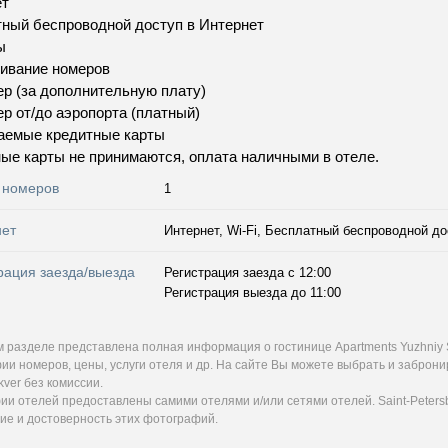
ет
ный беспроводной доступ в Интернет
ы
ивание номеров
р (за дополнительную плату)
р от/до аэропорта (платный)
аемые кредитные карты
ые карты не принимаются, оплата наличными в отеле.
 номеров
1
нет
Интернет, Wi-Fi, Бесплатный беспроводной до
рация заезда/выезда
Регистрация заезда с 12:00
Регистрация выезда до 11:00
м разделе представлена полная информация о гостинице Apartments Yuzhniy 
ии номеров, цены, услуги отеля и др. На сайте Вы можете выбрать и заброн
kver без комиссии.
и отелей предоставлены самими отелями и/или сетями отелей. Saint-Petersb
ие и достоверность этих фотографий.