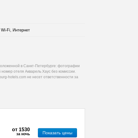
Wi-Fi, Интернет
положенной в Санкт-Петербурге: фотографии
й номер отеля Акварель Хаус без комиссии.
urg-hotels.com не несет ответственности за
от
1530
Показать цены
за ночь