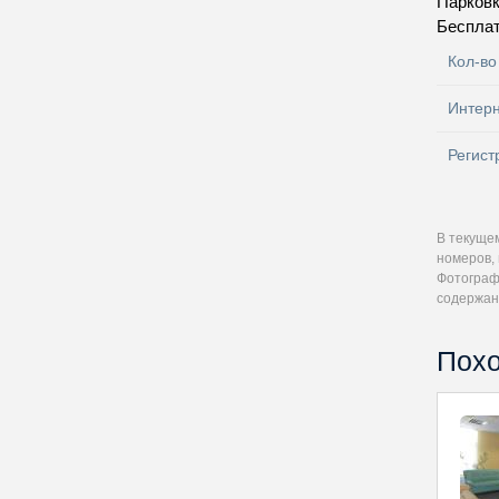
Парков
Бесплат
Кол-во
Интер
Регист
В текуще
номеров, 
Фотографи
содержан
Похо