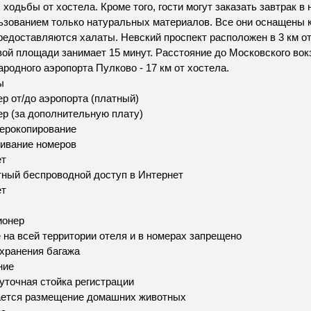
 ходьбы от хостела. Кроме того, гости могут заказать завтрак 
ьзованием только натуральных материалов. Все они оснащены 
редоставляются халаты. Невский проспект расположен в 3 км от
ой площади занимает 15 минут. Расстояние до Московского вокз
родного аэропорта Пулково - 17 км от хостела.
ы
р от/до аэропорта (платный)
р (за дополнительную плату)
ерокопирование
ивание номеров
ет
ный беспроводной доступ в Интернет
ет
ионер
 на всей территории отеля и в номерах запрещено
хранения багажа
ние
уточная стойка регистрации
ается размещение домашних животных