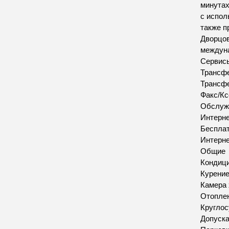
минутах
с испол
также п
Дворцов
междуна
Сервис
Трансфе
Трансфе
Факс/Кс
Обслуж
Интерн
Бесплат
Интерн
Общие
Кондиц
Курение
Камера 
Отопле
Круглос
Допуск