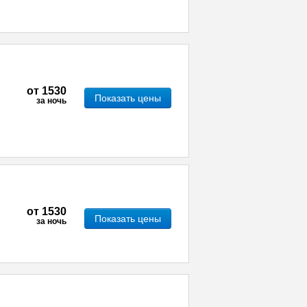
от
1530
Показать цены
за ночь
от
1530
Показать цены
за ночь