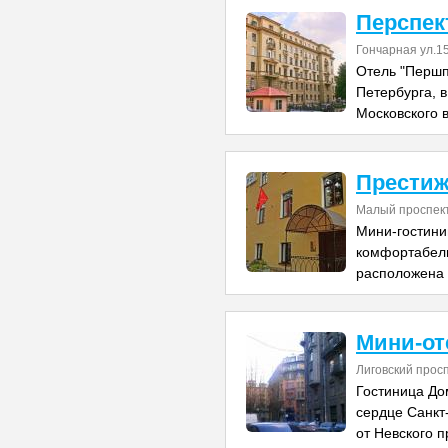
Перспек
Гончарная ул.1
Отель "Першп
Петербурга, в
Московского 
Прести
Малый проспект
Мини-гостини
комфортабель
расположена 
Мини-от
Лиговский прос
Гостиница До
сердце Санкт-
от Невского п