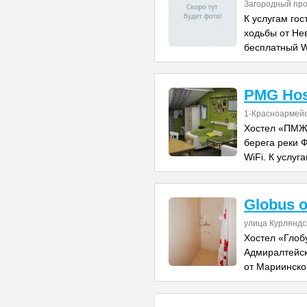
Загородный про
К услугам гос
ходьбы от Не
бесплатный W
PMG Hos
1-Красноармейс
Хостел «ПМЖ»
берега реки 
WiFi. К услуг
Globus 
улица Курляндс
Хостел «Глоб
Адмиралтейск
от Мариинског