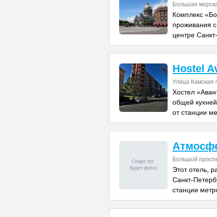
Большая морск
Комплекс «Бо
проживания с
центре Санкт
Hostel A
Улица Камская 
Хостел «Аван
общей кухней
от станции м
Атмосфе
Большой проспе
Этот отель, 
Санкт-Петербу
станции метр