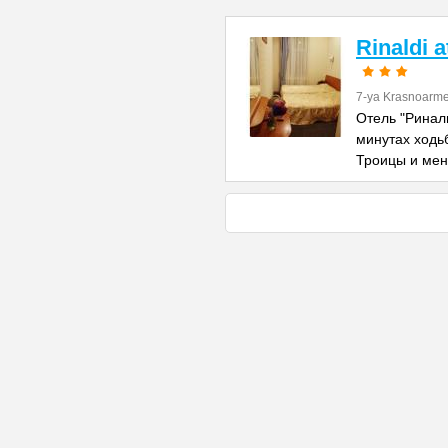
Rinaldi 
7-ya Krasnoarme
Отель "Риналь
минутах ходь
Троицы и ме