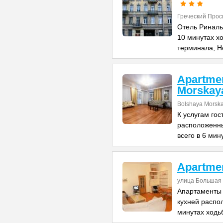
Греческий Прос
Отель Риналь
10 минутах х
терминала, Н
Apartme
Morskay
Bolshaya Morska
К услугам го
расположенны
всего в 6 мин
Apartme
улица Большая 
Апартаменты 
кухней распо
минутах ходь