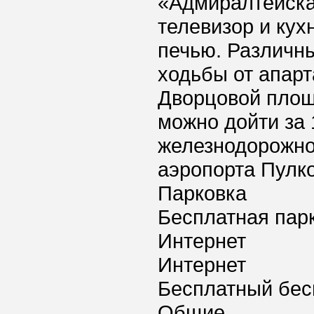
«Адмиралтейска
телевизор и кух
печью. Различны
ходьбы от апар
Дворцовой площ
можно дойти за 
железнодорожног
аэропорта Пулко
Парковка
Бесплатная пар
Интернет
Интернет
Бесплатный бес
Общие