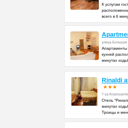
К услугам го
расположенны
всего в 6 мин
Apartme
улица Большая 
Апартаменты 
кухней распо
минутах ходь
Rinaldi 
7-ya Krasnoarme
Отель "Риналь
минутах ходь
Троицы и ме