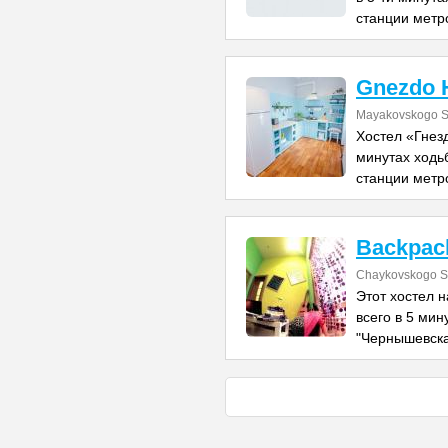
станции метр
Gnezdo 
Mayakovskogo St
Хостел «Гнезд
минутах ходь
станции метр
Backpack
Chaykovskogo St
Этот хостел н
всего в 5 мин
"Чернышевска