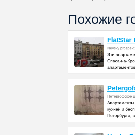
Похожие г
FlatStar
Nevsky prospekt
Эти апартаме
Спаса-на-Кро
апартаментов
Petergo
Петергофское ш
Апартаменты 
кухней и бесп
Петербурге, в