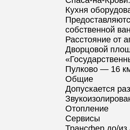
Спаса-на-Крови.
Кухня оборудов
Предоставляютс
собственной ван
Расстояние от а
Дворцовой площа
«Государственн
Пулково — 16 к
Общие
Допускается ра
Звукоизолирова
Отопление
Сервисы
Трансфер до/из