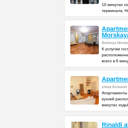
10 минутах х
терминала, Н
Apartme
Morskay
Bolshaya Morska
К услугам го
расположенны
всего в 6 мин
Apartme
улица Большая 
Апартаменты 
кухней распо
минутах ходь
Rinaldi 