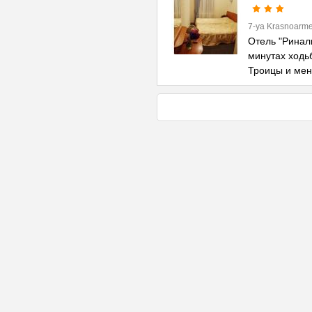
7-ya Krasnoarme
Отель "Риналь
минутах ходь
Троицы и ме