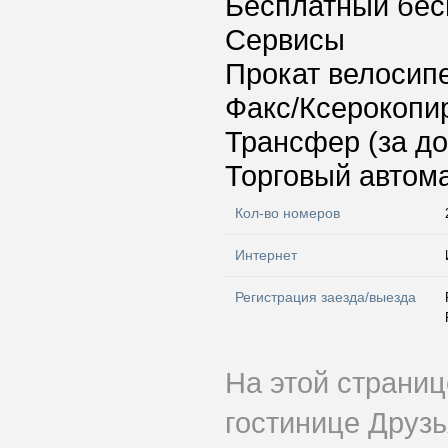
Бесплатный бес
Сервисы
Прокат велосип
Факс/Ксерокопи
Трансфер (за д
Торговый автома
Кол-во номеров
Интернет
Регистрация заезда/выезда
На этой страни
гостинице Друз