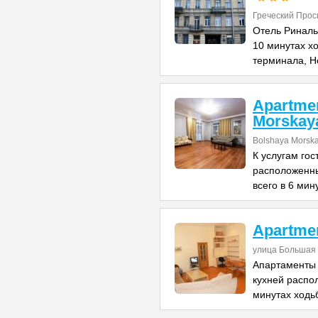
Греческий Прос
Отель Риналь
10 минутах х
терминала, Н
Apartme
Morskay
Bolshaya Morska
К услугам го
расположенны
всего в 6 мин
Apartme
улица Большая 
Апартаменты 
кухней распо
минутах ходь