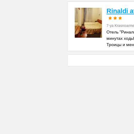
Rinaldi 
7-ya Krasnoarme
Отель "Риналь
минутах ходь
Троицы и ме