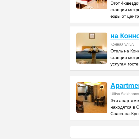
Этот 4-звезд
станции метро
езды от цент
на Конн
Конная ул.5/3
Отель на Кон
станции метр
услугам госте
Apartmen
Ulitsa Stakhanov
Эти апартаме
находятся в С
Спаса-на-Кро