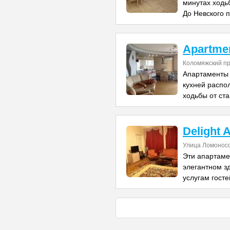
минутах ходь
До Невского 
Apartme
Коломяжский пр
Апартаменты 
кухней распо
ходьбы от ст
Delight 
Улица Ломонос
Эти апартаме
элегантном зд
услугам гост