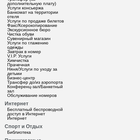
дополнительную плату)
Услуги консьержа
Банкомат на территории
отеля
Услуги по продаже билетов
Факс/Ксерокопирование
Экскурсионное бюро
Чистка обуви
Сувенирный магазин
Услуги по глажению
одежды
Завтрак в номер
V.I.P. Услуги
Химчистка
Прачечная
Няня/Услуги по уходу за
детьми
Бизнес-центр
Трансфер до/из аэропорта
Конференц-зал/Банкетный
зал
Обслуживание номеров
Интернет
Бесплатный беспроводной
доступ в Интернет
Интернет
Спорт и Отдых
Библиотека