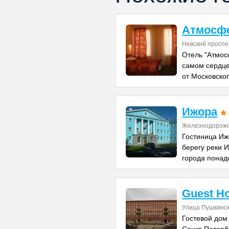
Атмосфе
Невский проспе
Отель "Атмос
самом сердце
от Московско
Ижора
Железнодорожн
Гостиница Иж
берегу реки 
города понад
Guest H
Улица Пушкинск
Гостевой дом