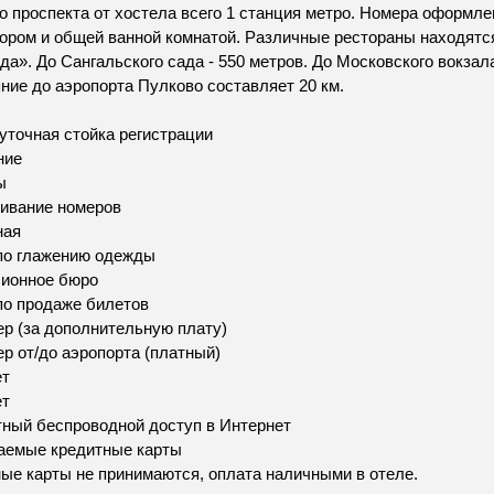
о проспекта от хостела всего 1 станция метро. Номера оформле
ором и общей ванной комнатой. Различные рестораны находятся
да». До Сангальского сада - 550 метров. До Московского вокзала
ние до аэропорта Пулково составляет 20 км.
уточная стойка регистрации
ние
ы
ивание номеров
ная
по глажению одежды
сионное бюро
по продаже билетов
р (за дополнительную плату)
р от/до аэропорта (платный)
ет
ет
ный беспроводной доступ в Интернет
аемые кредитные карты
ые карты не принимаются, оплата наличными в отеле.