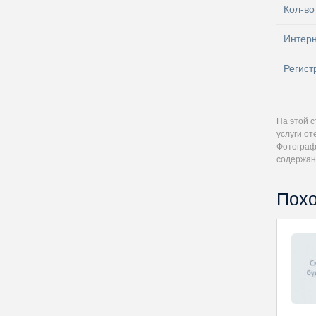
Кол-во
Интер
Регист
На этой 
услуги от
Фотографи
содержан
Похо