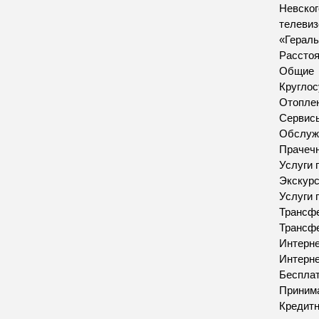
Невског
телевиз
«Гераль
Расстоя
Общие
Круглос
Отопле
Сервис
Обслуж
Прачеч
Услуги 
Экскур
Услуги 
Трансфе
Трансфе
Интерн
Интерн
Бесплат
Приним
Кредитн