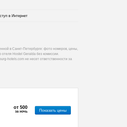
ступ в Интернет
енной в Санкт-Петербурге: фото номеров, цены,
отеля Hostel Geralda без комиссии.
urg-hotels.com не несет ответственности за
от
500
Показать цены
за ночь