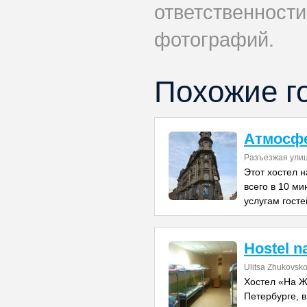
ответственности
фотографий.
Похожие г
Атмосфе
Разъезжая улиц
Этот хостел н
всего в 10 ми
услугам госте
Hostel 
Ulitsa Zhukovsk
Хостел «На Ж
Петербурге, в