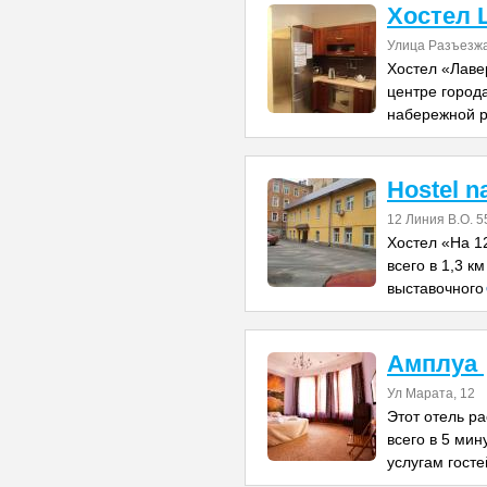
Хостел 
Улица Разъезж
Хостел «Лаве
центре города
набережной р
Hostel na
12 Линия В.О. 5
Хостел «На 1
всего в 1,3 к
выставочного
Амплуа
Ул Марата, 12
Этот отель р
всего в 5 мин
услугам госте