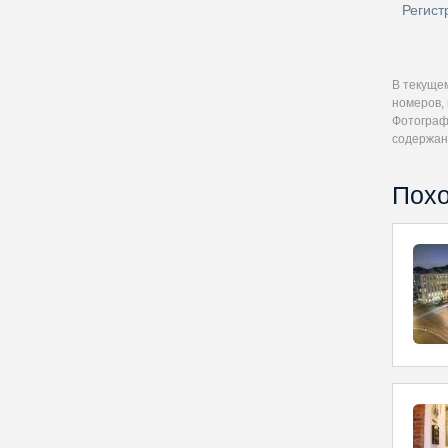
Регист
В текуще
номеров, 
Фотографи
содержан
Похо