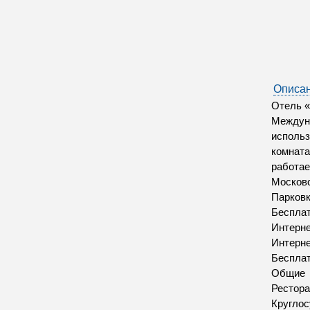
Описан
Отель «
Междуна
использ
комната
работае
Московс
Парков
Бесплат
Интерн
Интерн
Бесплат
Общие
Рестора
Круглос