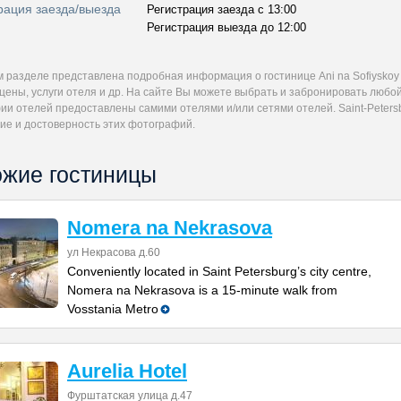
рация заезда/выезда
Регистрация заезда с 13:00
Регистрация выезда до 12:00
м разделе представлена подробная информация о гостинице Ani na Sofiyskoy
цены, услуги отеля и др. На сайте Вы можете выбрать и забронировать любой 
и отелей предоставлены самими отелями и/или сетями отелей. Saint-Petersb
ие и достоверность этих фотографий.
жие гостиницы
Nomera na Nekrasova
ул Некрасова д.60
Conveniently located in Saint Petersburg’s city centre,
Nomera na Nekrasova is a 15-minute walk from
Vosstania Metro
Aurelia Hotel
Фурштатская улица д.47