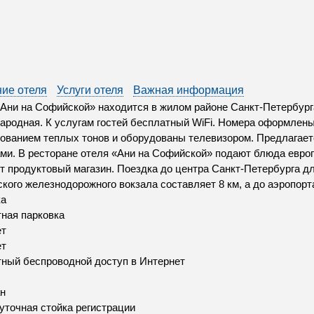
ие отеля
Услуги отеля
Важная информация
Ани на Софийской» находится в жилом районе Санкт-Петербурга
родная. К услугам гостей бесплатный WiFi. Номера оформлены
ованием теплых тонов и оборудованы телевизором. Предлагае
ми. В ресторане отеля «Ани на Софийской» подают блюда европ
т продуктовый магазин. Поездка до центра Санкт-Петербурга дл
кого железнодорожного вокзала составляет 8 км, а до аэропорта
ка
ная парковка
ет
ет
ный беспроводной доступ в Интернет
н
уточная стойка регистрации