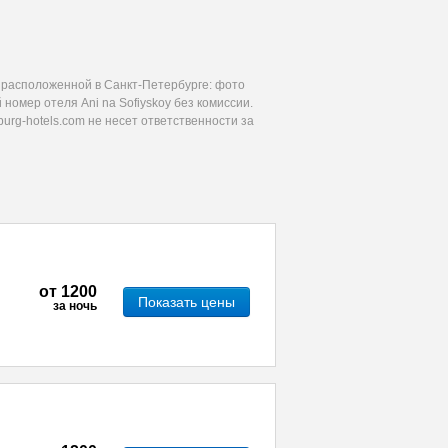
 расположенной в Санкт-Петербурге: фото
номер отеля Ani na Sofiyskoy без комиссии.
urg-hotels.com не несет ответственности за
от
1200
Показать цены
за ночь