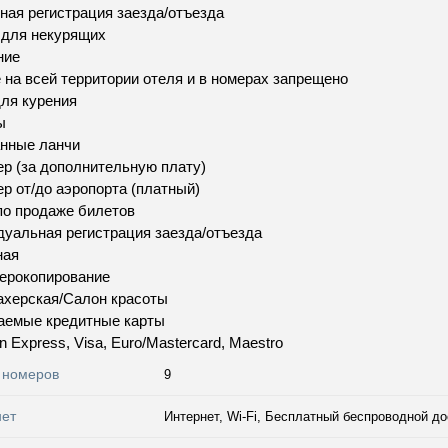
ная регистрация заезда/отъезда
 для некурящих
ние
 на всей территории отеля и в номерах запрещено
ля курения
ы
нные ланчи
р (за дополнительную плату)
р от/до аэропорта (платный)
по продаже билетов
уальная регистрация заезда/отъезда
ная
ерокопирование
херская/Салон красоты
аемые кредитные карты
n Express, Visa, Euro/Mastercard, Maestro
 номеров
9
нет
Интернет, Wi-Fi, Бесплатный беспроводной до