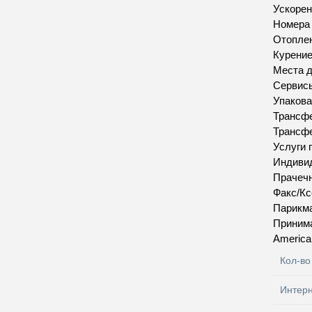
Ускорен
Номера
Отопле
Курение
Места д
Сервис
Упакова
Трансфе
Трансфе
Услуги 
Индивид
Прачеч
Факс/Кс
Парикма
Приним
America
Кол-во
Интер