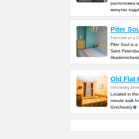
расположен в 
минутах ходь
Piter Sou
Гжатская ул д.2
Piter Soul is 
Saint Petersbu
Akademichesk
Old Flat
Grecheskiy Stree
Located in the
minute walk fr
Grecheskiy