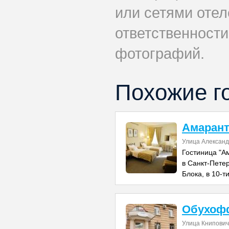
или сетями отеле
ответственности
фотографий.
Похожие г
Амарант
Улица Александ
Гостиница "А
в Санкт-Пете
Блока, в 10-т
Обухоф
Улица Книпович