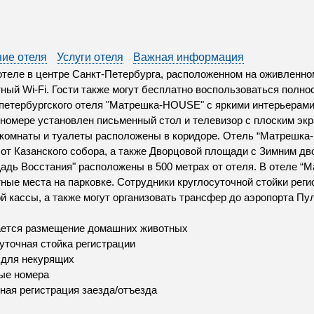
ие отеля
Услуги отеля
Важная информация
отеле в центре Санкт-Петербурга, расположенном на оживленном
ный Wi-Fi. Гости также могут бесплатно воспользоваться полн
петербургского отеля "Матрешка-HOUSE" с яркими интерьерами
номере установлен письменный стол и телевизор с плоским эк
комнаты и туалеты расположены в коридоре. Отель “Матрешка
от Казанского собора, а также Дворцовой площади с Зимним дв
адь Восстания" расположены в 500 метрах от отеля. В отеле 
ные места на парковке. Сотрудники круглосуточной стойки рег
й кассы, а также могут организовать трансфер до аэропорта Пул
ается размещение домашних животных
уточная стойка регистрации
 для некурящих
ые номера
ная регистрация заезда/отъезда