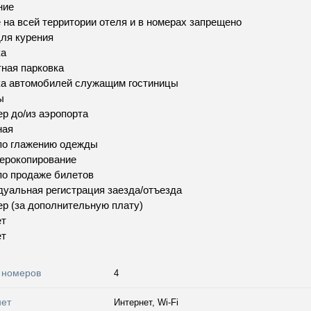
ние
 на всей территории отеля и в номерах запрещено
ля курения
ка
ная парковка
ка автомобилей служащим гостиницы
ы
р до/из аэропорта
ная
по глажению одежды
ерокопирование
по продаже билетов
уальная регистрация заезда/отъезда
р (за дополнительную плату)
ет
ет
 номеров
4
нет
Интернет, Wi-Fi