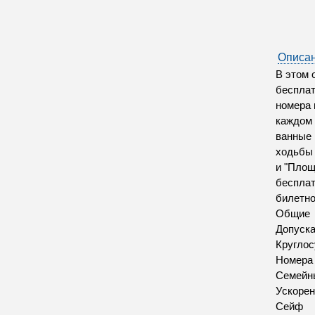
Описан
В этом 
бесплат
номера 
каждом 
ванные 
ходьбы 
и "Площ
бесплат
билетно
Общие
Допуск
Круглос
Номера
Семейн
Ускорен
Сейф