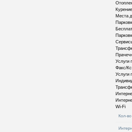
Отопле
Курение
Места д
Парков
Бесплат
Парков
Сервис
Трансфе
Прачеч
Услуги 
Факс/Кс
Услуги 
Индивид
Трансфе
Интерн
Интерн
Wi-Fi
Кол-во
Интер