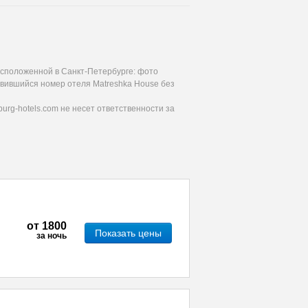
асположенной в Санкт-Петербурге: фото
авившийся номер отеля Matreshka House без
urg-hotels.com не несет ответственности за
от
1800
Показать цены
за ночь