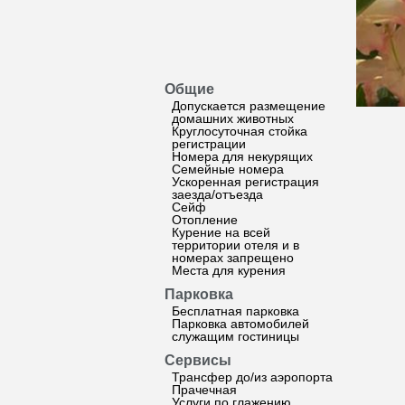
Общие
Допускается размещение
домашних животных
Круглосуточная стойка
регистрации
Номера для некурящих
Семейные номера
Ускоренная регистрация
заезда/отъезда
Сейф
Отопление
Курение на всей
территории отеля и в
номерах запрещено
Места для курения
Парковка
Бесплатная парковка
Парковка автомобилей
служащим гостиницы
Сервисы
Трансфер до/из аэропорта
Прачечная
Услуги по глажению