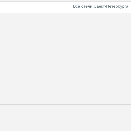
Все отели Санкт-Петербурга
нированию отелей в Санкт-Петербурге различного класса и бюджет
 воспользоваться формой поиска, послать быстрый запрос или про